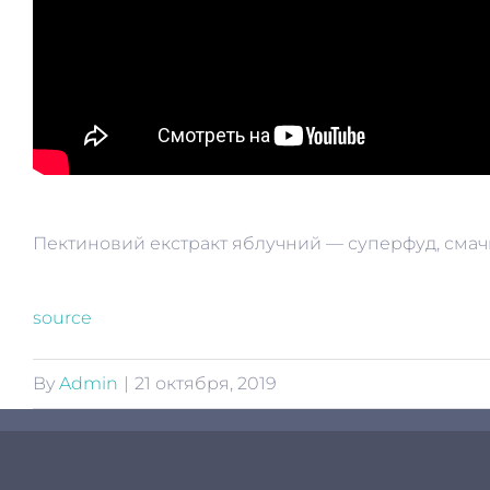
Пектиновий екстракт яблучний — суперфуд, смач
source
By
Admin
|
21 октября, 2019