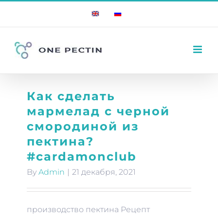
Skip
English
Russian
to
content
Как сделать
мармелад с черной
смородиной из
пектина?
#cardamonclub
By
Admin
|
21 декабря, 2021
производство пектина Рецепт