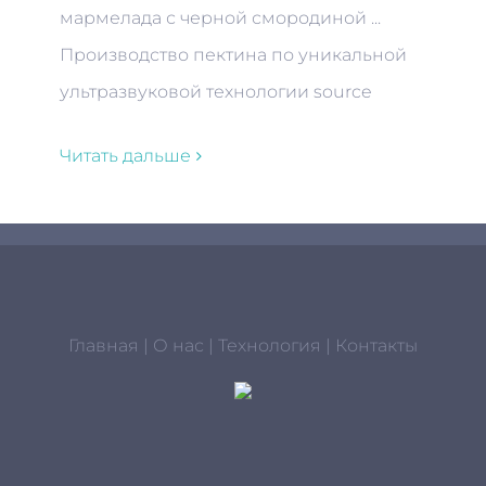
мармелада с черной смородиной ...
Производство пектина по уникальной
ультразвуковой технологии source
Читать дальше
Главная
|
О нас
|
Технология
|
Контакты