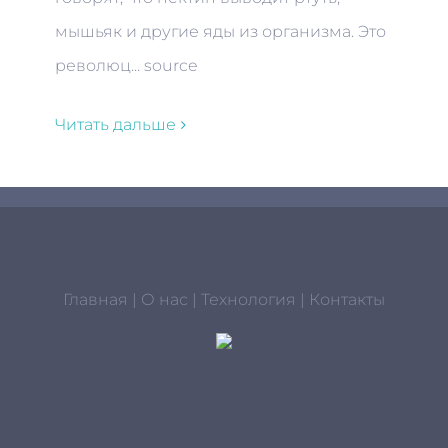
мышьяк и другие яды из организма. Это
революц... source
Читать дальше
Главная
|
О нас
|
Технология
|
Контакты