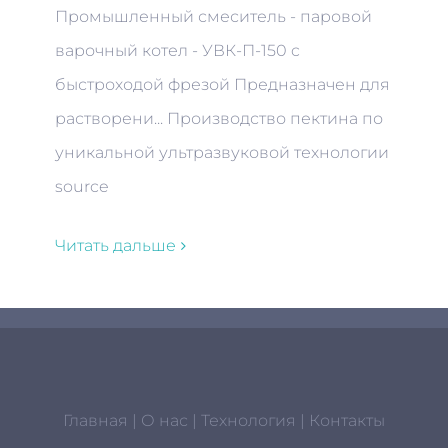
Промышленный смеситель - паровой
варочный котел - УВК-П-150 c
быстроходой фрезой Предназначен для
растворени... Производство пектина по
уникальной ультразвуковой технологии
source
Читать дальше
Главная
|
О нас
|
Технология
|
Контакты