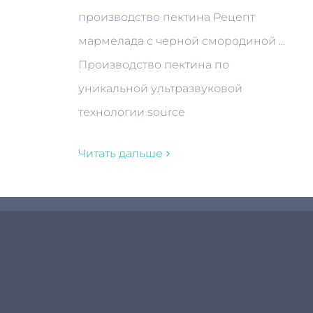
производство пектина Рецепт
мармелада с черной смородиной ...
Производство пектина по
уникальной ультразвуковой
технологии source
Читать дальше