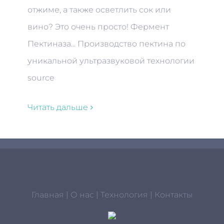
отжиме, а также осветлить сок или
вино? Это очень просто! Фермент
Пектиназа... Производство пектина по
уникальной ультразвуковой технологии
source
Читать дальше
Главная
|
О нас
|
Технология
|
Контакты