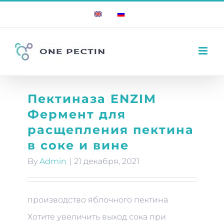
Skip
English
Russian
to
content
Пектиназа ENZIM
Фермент для
расщепления пектина
в соке и вине
By
Admin
|
21 декабря, 2021
производство яблочного пектина
Хотите увеличить выход сока при